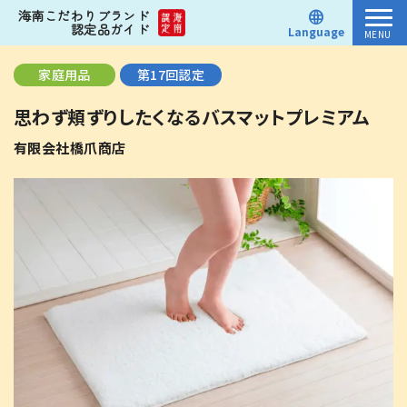
海南こだわりブランド
認定品ガイド
Language
MENU
認定品
家庭用品
第17回認定
思わず頬ずりしたくなるバスマットプレミアム
お知らせ
有限会社橋爪商店
お問い合わせ
商品を検索する
カテゴリー別に見る
家庭用品