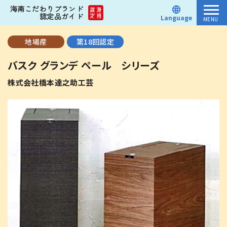
海南こだわりブランド
認定品ガイド
Language
MENU
認定品
地場産
第18回認定
バスク グランデ ペール シリーズ
お知らせ
株式会社橋本達之助工芸
お問い合わせ
商品を検索する
カテゴリー別に見る
家庭用品